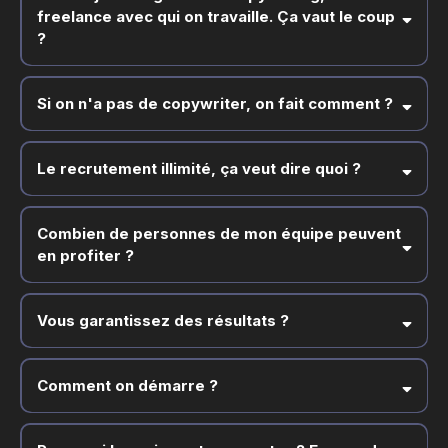
freelance avec qui on travaille. Ça vaut le coup
?
Si on n'a pas de copywriter, on fait comment ?
Le recrutement illimité, ça veut dire quoi ?
Combien de personnes de mon équipe peuvent
en profiter ?
Vous garantissez des résultats ?
Comment on démarre ?
Mais les résultats dépendent surtout de votre capacité de mise